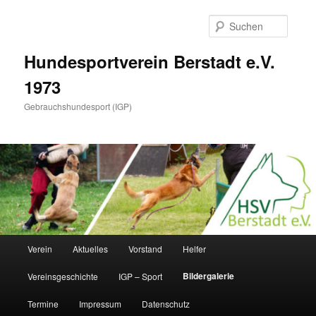
Zum
Inhalt
Suche
wechseln
Hundesportverein Berstadt e.V.
1973
Gebrauchshundesport (IGP)
Hauptmenü
Verein
Aktuelles
Vorstand
Helfer
Bildergalerie
Vereinsgeschichte
IGP – Sport
Termine
Impressum
Datenschutz