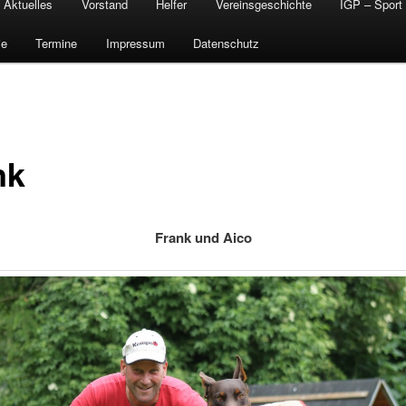
Aktuelles
Vorstand
Helfer
Vereinsgeschichte
IGP – Sport
ie
Termine
Impressum
Datenschutz
nk
Frank und Aico