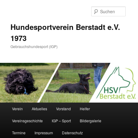
Zum
Inhalt
Suche
wechseln
Hundesportverein Berstadt e.V.
1973
Gebrauchshundesport (IGP)
Hauptmenü
Verein
Aktuelles
Vorstand
Helfer
Vereinsgeschichte
IGP – Sport
Bildergalerie
Termine
Impressum
Datenschutz