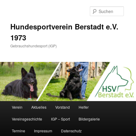
Zum
Inhalt
Suche
wechseln
Hundesportverein Berstadt e.V.
1973
Gebrauchshundesport (IGP)
Hauptmenü
Verein
Aktuelles
Vorstand
Helfer
Vereinsgeschichte
IGP – Sport
Bildergalerie
Termine
Impressum
Datenschutz